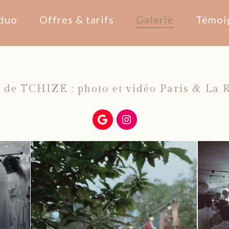
duo
Offres & tarifs
Galerie
Témoi
 de TCHIZE : photo et vidéo Paris & La 